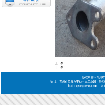
上一条：
Q08 常柴24马力滤清器接管
下一条：
Q10 常发24马力滤清器接管
版权所有© 青州
地 址：青州市益都办事处中文工业园（309国道青州段西首
邮箱：qztongli@163.com 